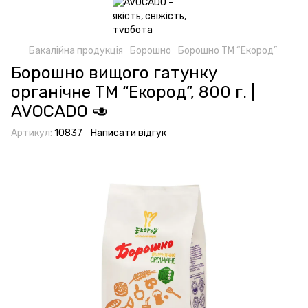
Бакалійна продукція
Борошно
Борошно ТМ “Екород”
Борошно вищого гатунку
органічне ТМ “Екород”, 800 г. |
AVOCADO 🥑
Артикул:
10837
Написати відгук