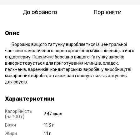
До обраного
Порівняти
Опис
Борошно вищого ґатунку виробляється із центральної
частини намолоченого зерна органічної м’якої пшениці, з його
ендосперму. Пшеничне борошно вищого ґатунку широко
використовується для приготування млинців, оладок,
пельменів, вареників, кондитерських виробів, у виробництві
макаронних виробів, а також застосовується як загусник
для соусів.
Характеристики
Калорійність
347 ккал
(на 100 г)
Білки
11.3 г
Жири
1.1 г