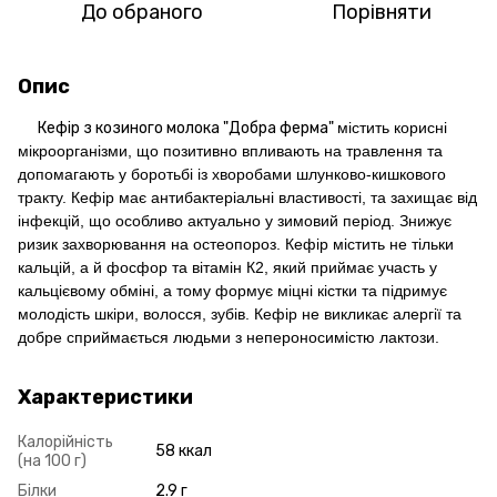
До обраного
Порівняти
Опис
Кефір з козиного молока "Добра ферма"
містить корисні
мікроорганізми, що позитивно впливають на травлення та
допомагають у боротьбі із хворобами шлунково-кишкового
тракту. Кефір має антибактеріальні властивості, та захищає від
інфекцій, що особливо актуально у зимовий період. Знижує
ризик захворювання на остеопороз. Кефір містить не тільки
кальцій, а й фосфор та вітамін К2, який приймає участь у
кальцієвому обміні, а тому формує міцні кістки та підримує
молодість шкіри, волосся, зубів. Кефір не викликає алергії та
добре сприймається людьми з непероносимістю лактози.
Характеристики
Калорійність
58 ккал
(на 100 г)
Білки
2.9 г