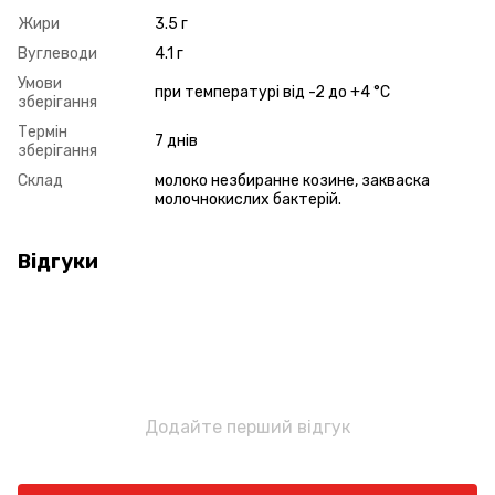
Жири
3.5 г
Вуглеводи
4.1 г
Умови
при температурі від -2 до +4 °С
зберігання
Термін
7 днів
зберігання
Склад
молоко незбиранне козине, закваска
молочнокислих бактерій.
Відгуки
Додайте перший відгук