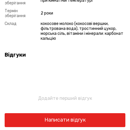
при кімнатній температурі
зберігання
Термін
2 роки
зберігання
Склад
кокосове молоко (кокосові вершки,
фільтрована вода), тростинний цукор,
морська сіль, вітаміни і мінерали: карбонат
кальцію
Відгуки
Додайте перший відгук
Написати відгук