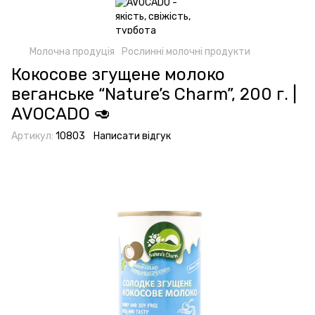
Молочна продуція
Рослинні молочні продукти
Кокосове згущене молоко
веганське “Nature’s Charm”, 200 г. |
AVOCADO 🥑
Артикул:
10803
Написати відгук