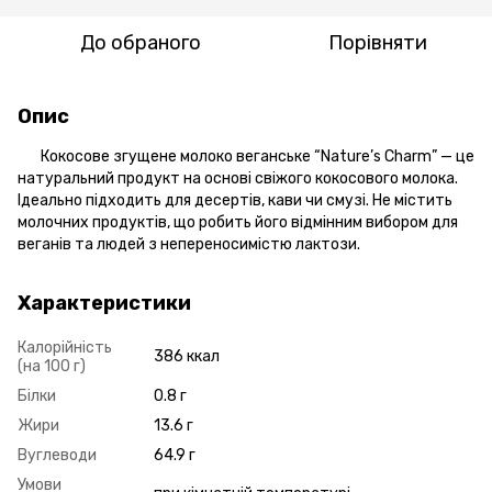
До обраного
Порівняти
Опис
Кокосове згущене молоко веганське “Nature’s Charm” — це
натуральний продукт на основі свіжого кокосового молока.
Ідеально підходить для десертів, кави чи смузі. Не містить
молочних продуктів, що робить його відмінним вибором для
веганів та людей з непереносимістю лактози.
Характеристики
Калорійність
386 ккал
(на 100 г)
Білки
0.8 г
Жири
13.6 г
Вуглеводи
64.9 г
Умови