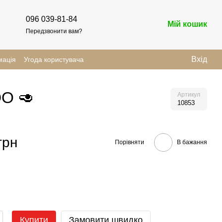
096 039-81-84
Мій кошик
Передзвонити вам?
Вхід
мація
Угода користувача
DO 🥑
Артикул
10853
грн
Порівняти
В бажання
Купити
Замовити швидко