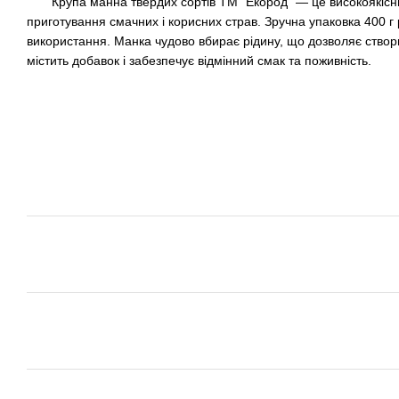
Крупа манна твердих сортів ТМ “Екород” — це високоякісний
приготування смачних і корисних страв. Зручна упаковка 400 г
використання. Манка чудово вбирає рідину, що дозволяє створю
містить добавок і забезпечує відмінний смак та поживність.