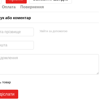
Оплата
Повернення
гук або коментар
Увійти за допомогою
ь товар
діслати