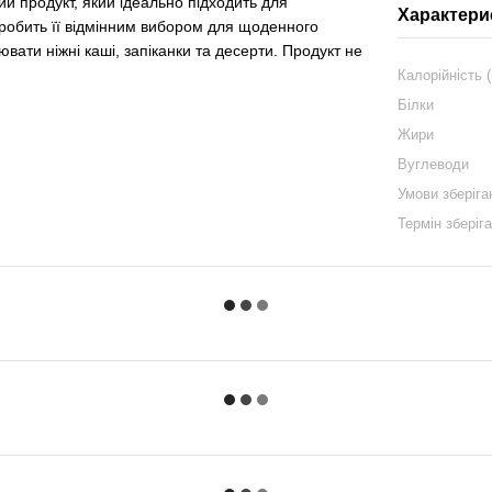
 продукт, який ідеально підходить для
Характери
 робить її відмінним вибором для щоденного
вати ніжні каші, запіканки та десерти. Продукт не
Калорійність (
Білки
Жири
Вуглеводи
Умови зберіга
Термін зберіг