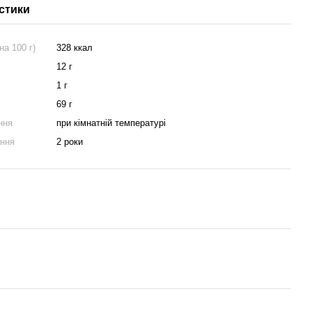
стики
на 100 г)
328 ккал
12 г
1 г
69 г
ння
при кімнатній температурі
ання
2 роки