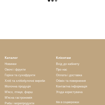
Каталог
Клієнтам
Новинки
Вхід до кабінету
Овочі і фрукти
Про нас
Горіхи та сухофрукти
Оплата і доставка
Хліб та хлібобулочні вироби
Обмін та повернення
Молочна продуція
Контактна інформація
М'ясо, птиця, фарш
Угода користувача
М'ясна гастрономія
Ми в соцмережах
Риба і морепродукти