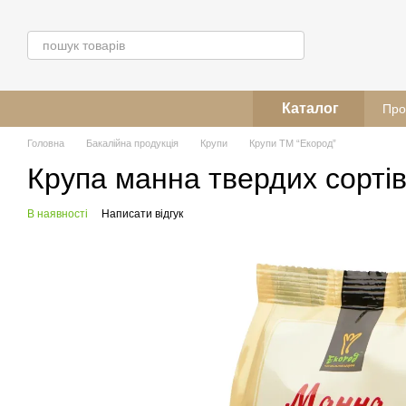
Перейти до основного контенту
Каталог
Про
Головна
Бакалійна продукція
Крупи
Крупи ТМ “Екород”
Крупа манна твердих сортів
В наявності
Написати відгук