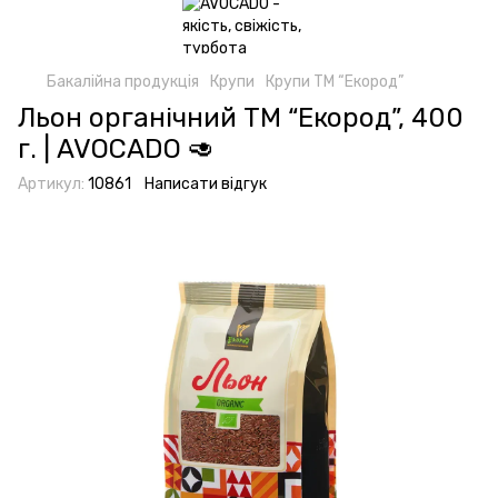
Бакалійна продукція
Крупи
Крупи ТМ “Екород”
Льон органічний ТМ “Екород”, 400
г. | AVOCADO 🥑
Артикул:
10861
Написати відгук