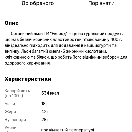
До обраного
Порівняти
Опис
Органічний льон ТМ “Екород” — це натуральний продукт,
що має безліч корисних властивостей. Упакований у 400 г,
він ідеально підходить для додавання в каші, йогурти та
випічку. Льон багатий омега-3 жирними кислотами,
клітковиною та білком, що робить його відмінним вибором для
здорового харчування.
Характеристики
Калорійність
534 ккал
(на 100 г)
Білки
18 г
Жири
42 г
Вуглеводи
28 г
Умови
при кімнатній температурі