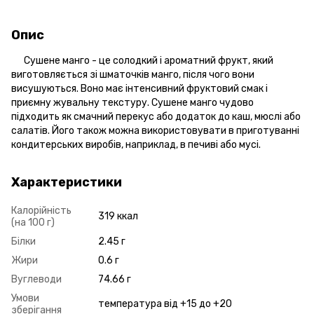
Опис
Сушене манго - це солодкий і ароматний фрукт, який
виготовляється зі шматочків манго, після чого вони
висушуються. Воно має інтенсивний фруктовий смак і
приємну жувальну текстуру. Сушене манго чудово
підходить як смачний перекус або додаток до каш, мюслі або
салатів. Його також можна використовувати в приготуванні
кондитерських виробів, наприклад, в печиві або мусі.
Характеристики
Калорійність
319 ккал
(на 100 г)
Білки
2.45 г
Жири
0.6 г
Вуглеводи
74.66 г
Умови
температура від +15 до +20
зберігання