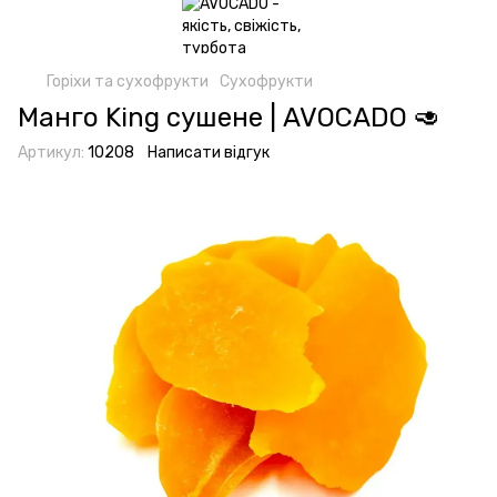
Горіхи та сухофрукти
Сухофрукти
Манго King сушене | AVOCADO 🥑
Артикул:
10208
Написати відгук