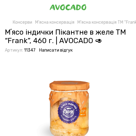
Консерви
М’ясна консервація
М’ясна консервація ТМ “Fran
Мʼясо індички Пікантне в желе ТМ
“Frank”, 460 г. | AVOCADO 🥑
Артикул:
11347
Написати відгук