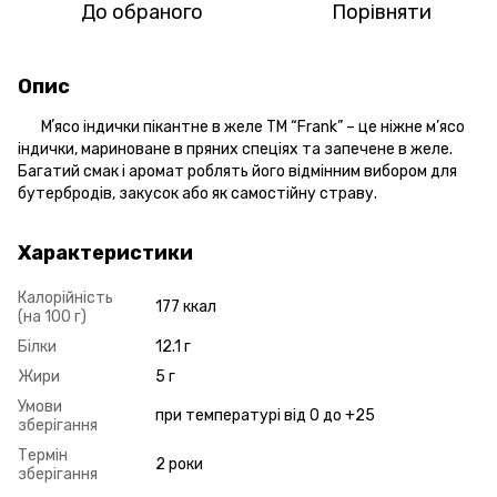
До обраного
Порівняти
Опис
Мʼясо індички пікантне в желе ТМ “Frank” – це ніжне м’ясо
індички, мариноване в пряних спеціях та запечене в желе.
Багатий смак і аромат роблять його відмінним вибором для
бутербродів, закусок або як самостійну страву.
Характеристики
Калорійність
177 ккал
(на 100 г)
Білки
12.1 г
Жири
5 г
Умови
при температурі від 0 до +25
зберігання
Термін
2 роки
зберігання