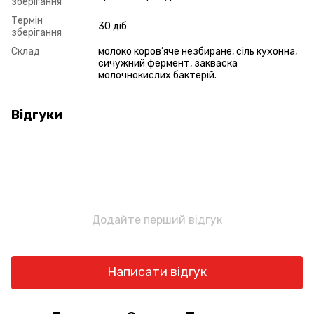
зберігання
Термін
30 діб
зберігання
Склад
молоко коров’яче незбиране, сіль кухонна,
сичужний фермент, закваска
молочнокислих бактерій.
Відгуки
Додайте перший відгук
Написати відгук