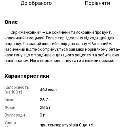
До обраного
Порівняти
Опис
Сир «Ранковий» — це сонячний та яскравий продукт,
класичний німецький Тельзітер, ідеально підходящий для
сніданку. Яскравий жовтий колір дав назву «Ранковий».
Насичений відтінок отримується завдяки морквяному бета-
каротину, що є традицією для цього рецепту та робить сир
впізнаваним. Його неможливо сплутати з іншими сирами.
Характеристики
Калорійність
363 ккал
(на 100 г)
Білки
26.7 г
Жири
28.5 г
Вуглеводи
0 г
Умови
при температурі від 0 до +6