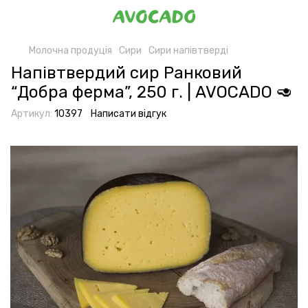
Молочна продуція
Сири
Сири напівтверді
Напівтвердий сир Ранковий
“Добра ферма”, 250 г. | AVOCADO 🥑
Артикул:
10397
Написати відгук