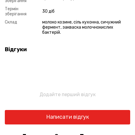
зберігання
Термін
30 діб
зберігання
Склад
молоко козине, сіль кухонна, сичужний
фермент, закваска молочнокислих
бактерій.
Відгуки
Додайте перший відгук
Написати відгук