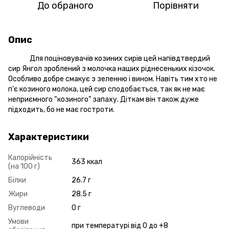
До обраного
Порівняти
Опис
Для поціновувачів козиних сирів цей напівдтвердий
сир Янгол зроблений з молочка наших ріднесеньких кізочок.
Особливо добре смакує з зеленню і вином. Навіть тим хто не
п’є козиного молока, цей сир сподобається, так як не має
неприємного “козиного” запаху. Діткам він також дуже
підходить, бо не має гостроти.
Характеристики
Калорійність
363 ккал
(на 100 г)
Білки
26.7 г
Жири
28.5 г
Вуглеводи
0 г
Умови
при температурі від 0 до +8