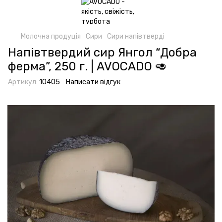
Молочна продуція
Сири
Сири напівтверді
Напівтвердий сир Янгол “Добра
ферма”, 250 г. | AVOCADO 🥑
Артикул:
10405
Написати відгук