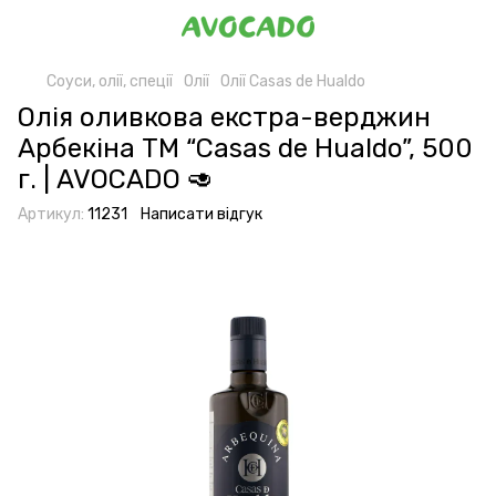
Соуси, олії, спеції
Олії
Олії Casas de Hualdo
Олія оливкова екстра-верджин
Арбекіна ТМ “Casas de Hualdo”, 500
г. | AVOCADO 🥑
Артикул:
11231
Написати відгук