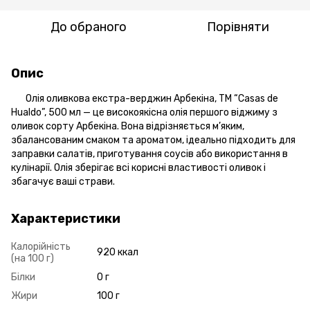
До обраного
Порівняти
Опис
Олія оливкова екстра-верджин Арбекіна, ТМ “Casas de
Hualdo”, 500 мл — це високоякісна олія першого віджиму з
оливок сорту Арбекіна. Вона відрізняється м’яким,
збалансованим смаком та ароматом, ідеально підходить для
заправки салатів, приготування соусів або використання в
кулінарії. Олія зберігає всі корисні властивості оливок і
збагачує ваші страви.
Характеристики
Калорійність
920 ккал
(на 100 г)
Білки
0 г
Жири
100 г