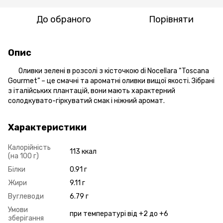
До обраного
Порівняти
Опис
Оливки зелені в розсолі з кісточкою di Nocellara “Toscana
Gourmet” – це смачні та ароматні оливки вищої якості. Зібрані
з італійських плантацій, вони мають характерний
солодкувато-гіркуватий смак і ніжний аромат.
Характеристики
Калорійність
113 ккал
(на 100 г)
Білки
0.91 г
Жири
9.11 г
Вуглеводи
6.79 г
Умови
при температурі від +2 до +6
зберігання