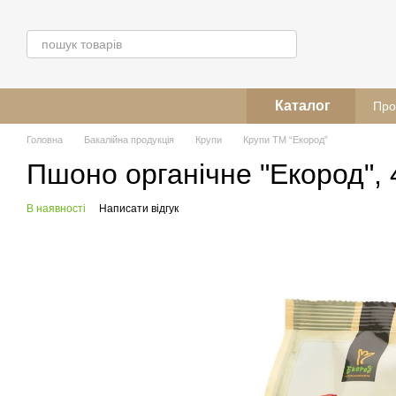
Перейти до основного контенту
Каталог
Про
Головна
Бакалійна продукція
Крупи
Крупи ТМ “Екород”
Пшоно органічне "Екород", 
В наявності
Написати відгук