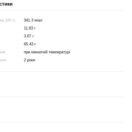
стики
на 100 г)
341.3 ккал
11.83 г
3.07 г
65.43 г
ння
при кімнатній температурі
ання
2 роки