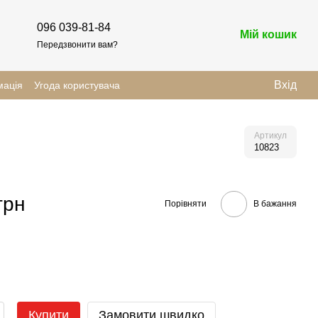
096 039-81-84
Мій кошик
Передзвонити вам?
Вхід
мація
Угода користувача
Артикул
10823
грн
Порівняти
В бажання
Купити
Замовити швидко