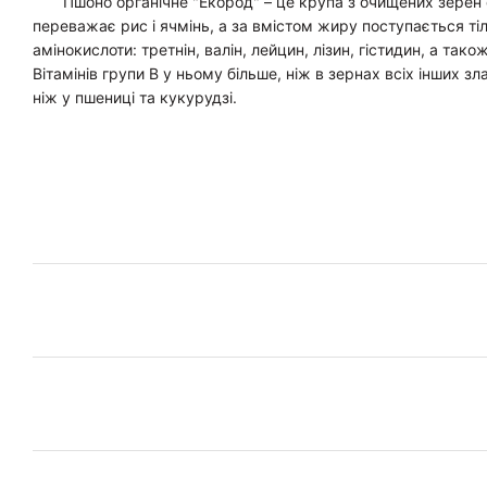
Пшоно органічне "Екород" – це крупа з очищених зерен ор
переважає рис і ячмінь, а за вмістом жиру поступається тіль
амінокислоти: третнін, валін, лейцин, лізин, гістидин, а та
Вітамінів групи В у ньому більше, ніж в зернах всіх інших зл
ніж у пшениці та кукурудзі.