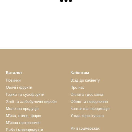
Каталог
Клієнтам
Новинки
Вхід до кабінету
Овочі і фрукти
Про нас
Горіхи та сухофрукти
Оплата і доставка
Хліб та хлібобулочні вироби
Обмін та повернення
Молочна продуція
Контактна інформація
М'ясо, птиця, фарш
Угода користувача
М'ясна гастрономія
Ми в соцмережах
Риба і морепродукти