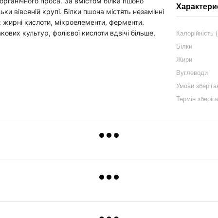
ганічного проса. За вмістом білка пшоно
Характери
ки вівсяній крупі. Білки пшона містять незамінні
кож жирні кислоти, мікроелементи, ферменти.
акових культур, фолієвої кислоти вдвічі більше,
Калорійність (
Білки
Жири
Вуглеводи
Умови зберіга
Термін зберіг