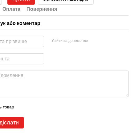
Оплата
Повернення
гук або коментар
Увійти за допомогою
ь товар
діслати