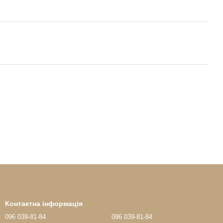
Контактна інформація
096 039-81-84
096 039-81-84