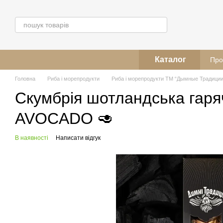
Перейти до основного контенту
Каталог
Про
Головна
Риба і морепродукти
Риба і морепродукти ТМ “Дымные Традиции
Скумбрія шотландська гарячо
AVOCADO 🥑
В наявності
Написати відгук