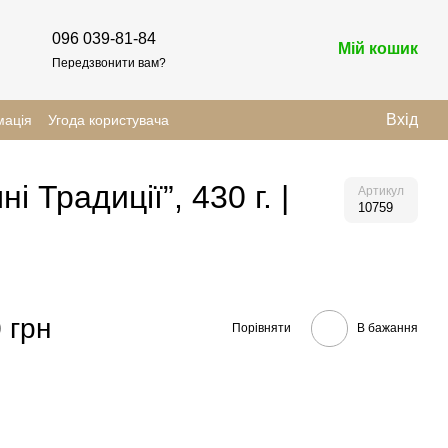
096 039-81-84
Мій кошик
Передзвонити вам?
Вхід
мація
Угода користувача
Традиції”, 430 г. |
Артикул
10759
 грн
Порівняти
В бажання