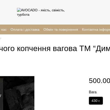
 нас
Оплата і доставка
Обмін та повернення
Контактна інфор
”
го копчення вагова ТМ “Димні 
500.00
Вага
430 г.