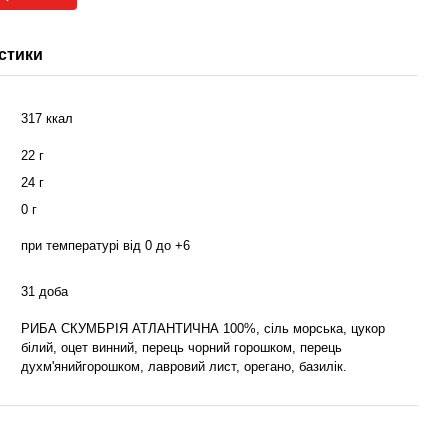
стики
317 ккал
22 г
24 г
0 г
при температурі від 0 до +6
31 доба
РИБА СКУМБРІЯ АТЛАНТИЧНА 100%, сіль морська, цукор
білий, оцет винний, перець чорний горошком, перець
духм'янийгорошком, лавровий лист, орегано, базилік.