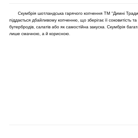
Скумбрія шотландська гарячого копчення ТМ “Димні Традиції
піддається дбайливому копченню, що зберігає її соковитість та
бутербродів, салатів або як самостійна закуска. Скумбрія бага
лише смачною, а й корисною.