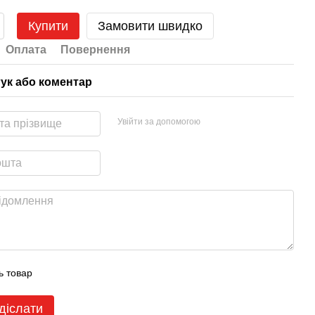
Купити
Замовити швидко
Оплата
Повернення
гук або коментар
Увійти за допомогою
ь товар
діслати