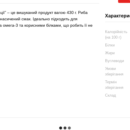
” – це вишуканий продукт вагою 430 г. Риба
Характери
 насичений смак. Ідеально підходить для
та омега-3 та корисними білками, що робить її не
Калорійність
(на 100 г)
Білки
Жири
Вуглеводи
Умови
зберігання
Термін
зберігання
Склад