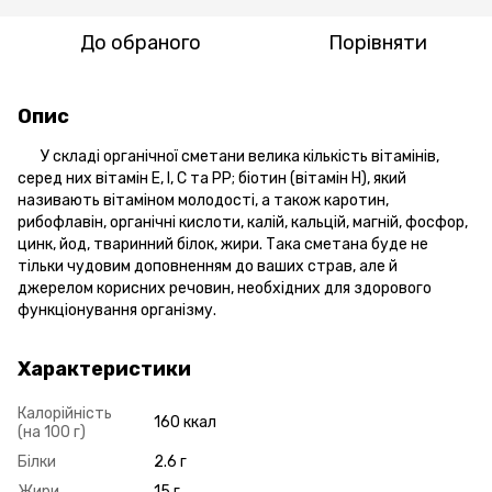
До обраного
Порівняти
Опис
У складі органічної сметани велика кількість вітамінів,
серед них вітамін Е, І, С та РР; біотин (вітамін Н), який
називають вітаміном молодості, а також каротин,
рибофлавін, органічні кислоти, калій, кальцій, магній, фосфор,
цинк, йод, тваринний білок, жири. Така сметана буде не
тільки чудовим доповненням до ваших страв, але й
джерелом корисних речовин, необхідних для здорового
функціонування організму.
Характеристики
Калорійність
160 ккал
(на 100 г)
Білки
2.6 г
Жири
15 г