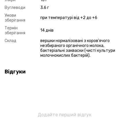
Вуглеводи
3.6 г
Умови
при температурі від +2 до +6
зберігання
Термін
14 днів
зберігання
Склад
вершки нормалізовані з коров'ячого
незбираного органічного молока,
бактеріальні закваски (чисті культури
молочнокислих бактерій).
Відгуки
Додайте перший відгук