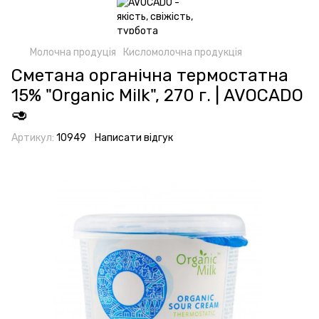
Молочна продуція
Кисломолочна продукція
Сметана органічна термостатна
15% "Organic Milk", 270 г. | AVOCADO
🥑
Артикул:
10949
Написати відгук