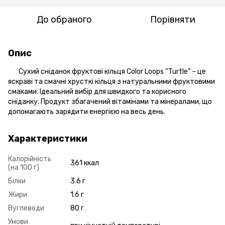
До обраного
Порівняти
Опис
Сухий сніданок фруктові кільця Color Loops “Turtle” – це
яскраві та смачні хрусткі кільця з натуральними фруктовими
смаками. Ідеальний вибір для швидкого та корисного
сніданку. Продукт збагачений вітамінами та мінералами, що
допомагають зарядити енергією на весь день.
Характеристики
Калорійність
361 ккал
(на 100 г)
Білки
3.6 г
Жири
1.6 г
Вуглеводи
80 г
Умови