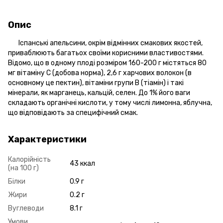
Опис
Іспанські апельсини, окрім відмінних смакових якостей,
приваблюють багатьох своїми корисними властивостями.
Відомо, що в одному плоді розміром 160-200 г містяться 80
мг вітаміну С (добова норма), 2,6 г харчових волокон (в
основному це пектин), вітаміни групи В (тіамін) і такі
мінерали, як марганець, кальцій, селен. До 1% його ваги
складають органічні кислоти, у тому числі лимонна, яблучна,
що відповідають за специфічний смак.
Характеристики
Калорійність
43 ккал
(на 100 г)
Білки
0.9 г
Жири
0.2 г
Вуглеводи
8.1 г
Умови