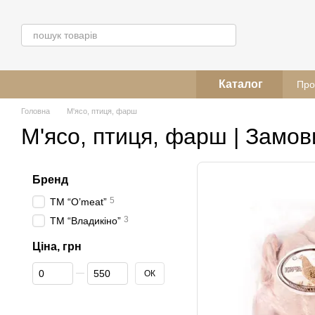
Перейти до основного контенту
Каталог
Про
Головна
М'ясо, птиця, фарш
М'ясо, птиця, фарш | Замов
Бренд
5
ТМ “O’meat”
3
ТМ “Владикіно”
Ціна, грн
Від Ціна, грн
До Ціна, грн
ОК