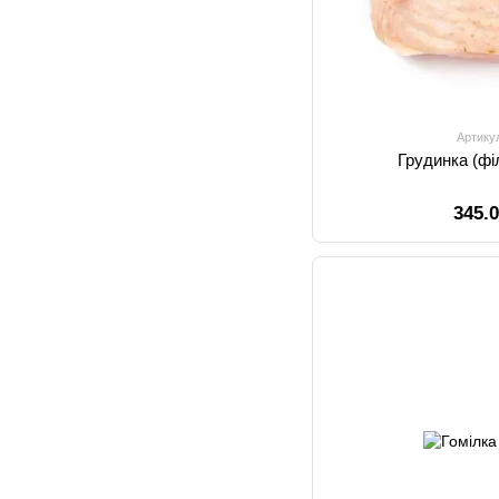
Артику
Грудинка (філ
345.