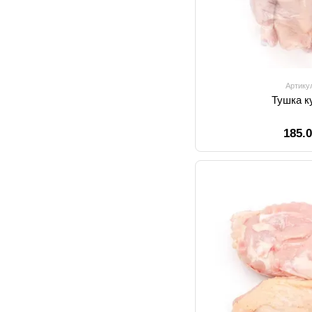
Артику
Тушка ку
185.