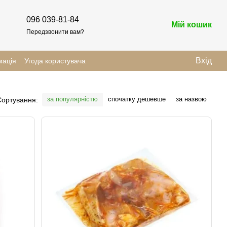
096 039-81-84
Мій кошик
Передзвонити вам?
Вхід
мація
Угода користувача
за популярністю
спочатку дешевше
за назвою
Сортування: