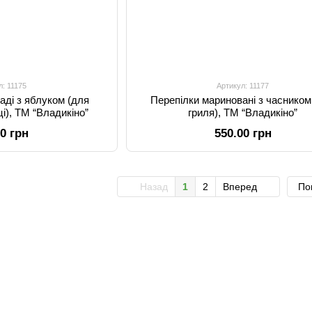
л: 11175
Артикул: 11177
аді з яблуком (для
Перепілки мариновані з часником
ці), ТМ “Владикіно”
гриля), ТМ “Владикіно”
00 грн
550.00 грн
Назад
1
2
Вперед
По