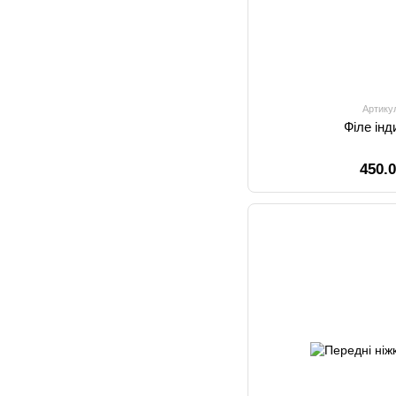
Артику
Філе інд
450.