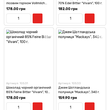
лісовим горіхом Vollmilch
70% Edel Bitter “Vivani”, 100 г.
GanzNuss “Vivani”, 100 г.
178.00 грн
182.00 грн
Артикул: 10531
Артикул: 10533
Шоколад чорний органічний
Джем Шотландська
85% Feine Bitter “Vivani”, 100
полуниця “Mackays“, 340 г.
г.
178.00 грн
159.90 грн