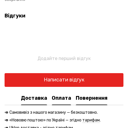
Відгуки
Додайте перший відгук
Написати відгук
Доставка
Оплата
Повернення
🥑 Самовивіз з нашого магазину — безкоштовно.
🥑 «Нововю поштою» по Україні — згідно
тарифам
.
🥑 Uklon доставка - згідно
тарифам
.