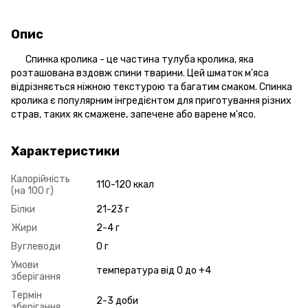
Опис
Спинка кролика - це частина тулуба кролика, яка
розташована вздовж спини тварини. Цей шматок м'яса
відрізняється ніжною текстурою та багатим смаком. Спинка
кролика є популярним інгредієнтом для приготування різних
страв, таких як смажене, запечене або варене м'ясо.
Характеристики
Калорійність
110-120 ккал
(на 100 г)
Білки
21-23 г
Жири
2-4 г
Вуглеводи
0 г
Умови
температура від 0 до +4
зберігання
Термін
2-3 доби
зберігання