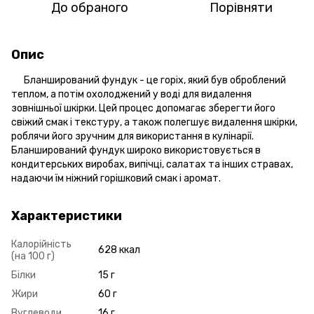
До обраного
Порівняти
Опис
Бланширований фундук - це горіх, який був оброблений
теплом, а потім охолоджений у воді для видалення
зовнішньої шкірки. Цей процес допомагає зберегти його
свіжий смак і текстуру, а також полегшує видалення шкірки,
роблячи його зручним для використання в кулінарії.
Бланширований фундук широко використовується в
кондитерських виробах, випічці, салатах та інших стравах,
надаючи їм ніжний горішковий смак і аромат.
Характеристики
Калорійність
628 ккал
(на 100 г)
Білки
15 г
Жири
60 г
Вуглеводи
16 г