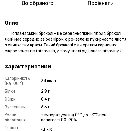
До обраного
Порівняти
Опис
Голландський броколі - це середньопізній гібрид броколі,
який має середнє за розміром, сіро-зелене пухирчасте листя
з хвилястим краєм. Такий брокколі є джерелом корисних
мікроелементів і вітамінів, у тому числі рідкісного вітаміну U.
Характеристики
Калорійність
34 ккал
(на 100 г)
Білки
2.8 г
Жири
0.4 г
Вуглеводи
6.6 г
Умови
температура від 0°C до +3°C при
зберігання
вологості 80-90%
Термін
14 діб