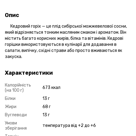
Опис
Кедровий горіх — це плід сибірської можжевелової сосни,
який відрізняється тонким масляним смаком і ароматом. Він
містить багато корисних жирів, білка та вітамінів. Кедрові
горішки використовуються в кулінарії для додавання в
салати, випічку, східні страви або просто вживаються як
закуска.
Характеристики
Калорійність
673 ккал
(на 100 г)
Білки
13 г
Жири
68 г
Вуглеводи
13 г
Умови
температура від +2 до +6
зберігання