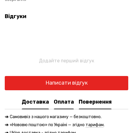
Відгуки
Додайте перший відгук
Написати відгук
Доставка
Оплата
Повернення
🥑 Самовивіз з нашого магазину — безкоштовно.
🥑 «Нововю поштою» по Україні — згідно
тарифам
.
🥑 Uklon доставка - згідно
тарифам
.