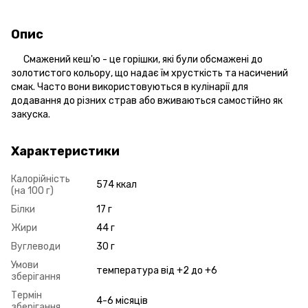
Опис
Смажений кеш'ю - це горішки, які були обсмажені до
золотистого кольору, що надає їм хрусткість та насичений
смак. Часто вони використовуються в кулінарії для
додавання до різних страв або вживаються самостійно як
закуска.
Характеристики
Калорійність
574 ккал
(на 100 г)
Білки
17 г
Жири
44 г
Вуглеводи
30 г
Умови
температура від +2 до +6
зберігання
Термін
4-6 місяців
зберігання