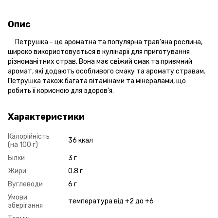
Опис
Петрушка - це ароматна та популярна трав'яна рослина,
широко використовується в кулінарії для приготування
різноманітних страв. Вона має свіжий смак та приємний
аромат, які додають особливого смаку та аромату стравам.
Петрушка також багата вітамінами та мінералами, що
робить її корисною для здоров'я.
Характеристики
Калорійність
36 ккал
(на 100 г)
Білки
3 г
Жири
0.8 г
Вуглеводи
6 г
Умови
температура від +2 до +6
зберігання