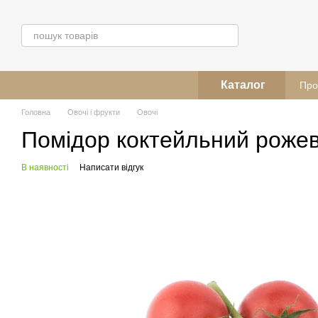
Перейти до основного контенту
Каталог
Про
Головна
Овочі і фрукти
Овочі
Помідор коктейльний рожев
В наявності
Написати відгук