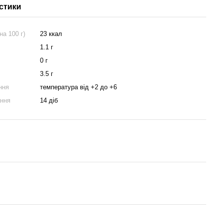
стики
на 100 г)
23 ккал
1.1 г
0 г
3.5 г
ння
температура від +2 до +6
ання
14 діб