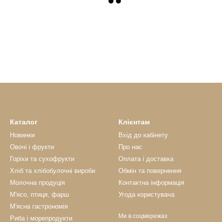
Каталог
Клієнтам
Новинки
Вхід до кабінету
Овочі і фрукти
Про нас
Горіхи та сухофрукти
Оплата і доставка
Хліб та хлібобулочні вироби
Обмін та повернення
Молочна продуція
Контактна інформація
М'ясо, птиця, фарш
Угода користувача
М'ясна гастрономія
Ми в соцмережах
Риба і морепродукти