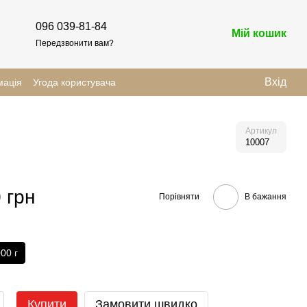
096 039-81-84
Мій кошик
Передзвонити вам?
Вхід
мація
Угода користувача
Артикул
10007
 грн
Порівняти
В бажання
00 г
Купити
Замовити швидко