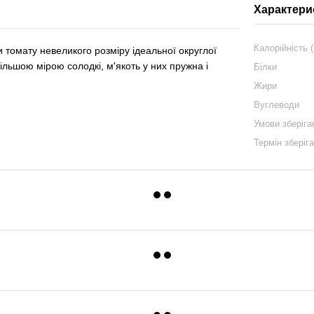
Характери
Калорійність (
омату невеликого розміру ідеальної округлої
ільшою мірою солодкі, м'якоть у них пружна і
Білки
Жири
Вуглеводи
Умови зберіга
Термін зберіг