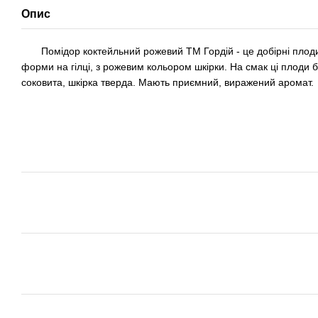
Опис
Помідор коктейльний рожевий ТМ Гордій - це добірні плоди т
форми на гілці, з рожевим кольором шкірки. На смак ці плоди б
соковита, шкірка тверда. Мають приємний, виражений аромат.