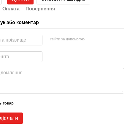
Оплата
Повернення
гук або коментар
Увійти за допомогою
ь товар
діслати