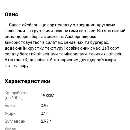
Опис
Салат айсберг - це сорт салату з твердими, круглими
головками та хрусткими, соковитими листями. Він має ніжний
смак і добре зберігає свіжість. Айсберг широко
використовується в салатах, сендвічах та бургерах,
додаючи їм хрустку текстуру і освіжаючий смак. Цей сорт
салату багатий вітамінами та мінералами, такими як вітамін
А і вітамін К, що робить його корисним для здоров'я шкіри,
кісток і зору.
Характеристики
Калорійність
14 ккал
(на 100 г)
Білки
0.9 г
Жири
0.1 г
Вуглеводи
2.97 г
Умови