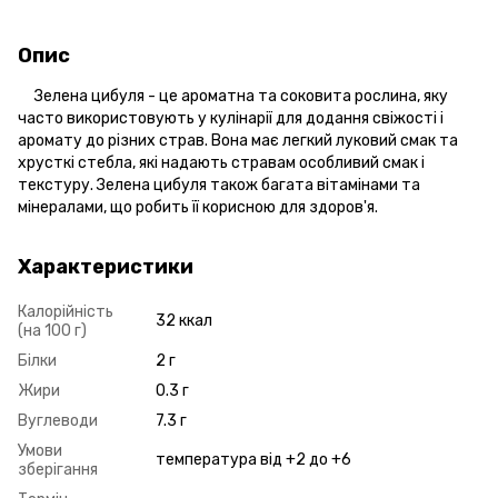
Опис
Зелена цибуля - це ароматна та соковита рослина, яку
часто використовують у кулінарії для додання свіжості і
аромату до різних страв. Вона має легкий луковий смак та
хрусткі стебла, які надають стравам особливий смак і
текстуру. Зелена цибуля також багата вітамінами та
мінералами, що робить її корисною для здоров'я.
Характеристики
Калорійність
32 ккал
(на 100 г)
Білки
2 г
Жири
0.3 г
Вуглеводи
7.3 г
Умови
температура від +2 до +6
зберігання